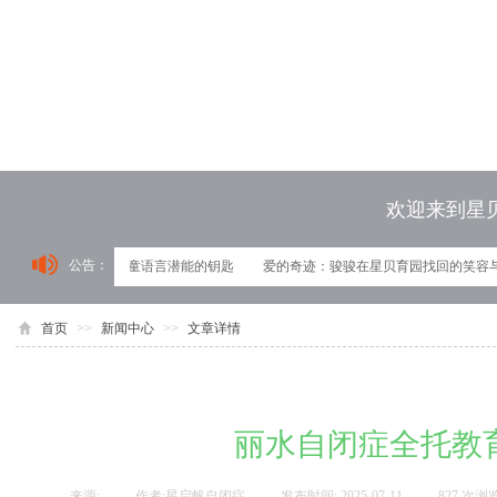
欢迎来到星
公告：
育园：解锁自闭症儿童语言潜能的钥匙
爱的奇迹：骏骏在星贝育园找回的笑容与
首页
>>
新闻中心
>>
文章详情
丽水自闭症全托教
来源:
|
作者:
星启帆自闭症
|
发布时间:
2025-07-11
|
827
次浏