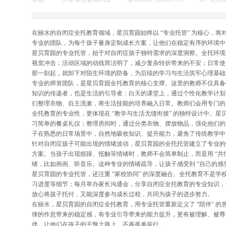
在丽水的自闭症全托教育领域，星贝育园始终以 “专业托管” 为核心，
专业的团队，为每个孩子量身定制成长方案，让他们在稳定有序的环境中
星贝育园的专业托管，始于对自闭症孩子独特需求的深度洞察。全托环境的
视觉冲击；活动区域的动线简洁明了，减少复杂转折带来的不安；日常使用
那一刻起，就卸下对陌生环境的防备，为后续的学习与生活筑牢心理基础
专业的师资团队，是星贝育园全托教育的核心支撑。这里的教师不仅具备
知识的传递者，也是生活的引导者：白天的课堂上，通过个性化教学计划
们整理衣物、自主洗漱，将生活技能的培养融入日常。教师们会用专门的
全托教育的专业性，更体现在 “教学与生活无缝衔接” 的独特设计中。星贝
习简单的餐桌礼仪；整理房间时，通过分类衣物、摆放物品，强化他们的逻
子在熟悉的日常场景中，自然地吸收知识、提升能力，避免了传统教学中 
针对自闭症孩子可能出现的情绪波动，星贝育园的全托托管建立了专业的
方案。当孩子出现烦躁、抵触等情绪时，教师不会简单制止，而是用 “共
绪，比如画画、听音乐。这种专业的情绪疏导，让孩子感受到 “自己的感
星贝育园的专业托管，还注重 “家校协同” 的深度融合。全托教育不是
习进度等细节；每月举办家长沟通会，分享自闭症全托教育的专业知识，
放心将孩子托付，又能深度参与成长过程，共同为孩子的进步努力。
在丽水，星贝育园的自闭症全托教育，用专业托管重新定义了 “陪伴” 
律的作息带来的稳定感，有专业引导带来的能力提升，更有被理解、被尊
伴，让他们在孩子的干预之路上，不再孤单前行。