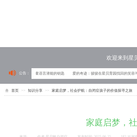
欢迎来到星
公告：
育园：解锁自闭症儿童语言潜能的钥匙
爱的奇迹：骏骏在星贝育园找回的笑容与
首页
>>
知识分享
>>
家庭启梦，社会护航：自闭症孩子的价值探寻之旅
家庭启梦，
来源:
|
作者:
星启帆自闭症
|
发布时间:
2025-06-25
|
182
次浏