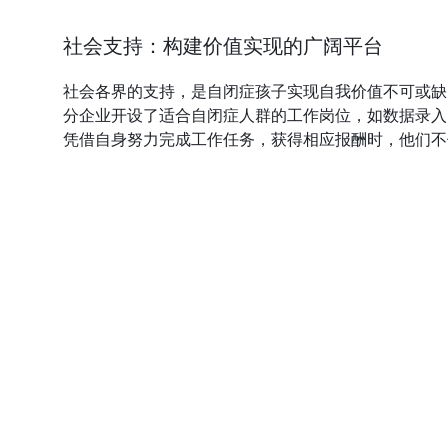
社会支持：构建价值实现的广阔平台
社会各界的支持，是自闭症孩子实现自我价值不可或缺
分企业开设了适合自闭症人群的工作岗位，如数据录入
凭借自身努力完成工作任务，获得相应报酬时，他们不
公益组织也可以发挥重要作用，通过举办各类公益活动
要帮助的群体。在这个过程中，孩子既展示了自己的艺
自闭症孩子搭建起实现自我价值的广阔平台，让他们能
个性化引导：量身定制成长路径
每个自闭症孩子都是独特的个体，杭州星贝育园强调，
的能力边界与发展需求，为其量身定制成长计划。对于
言表达较好的孩子，则鼓励他们参与简单的讲解、分享
同时，在引导过程中要注重循序渐进，尊重孩子的成长
的引导，能够确保孩子在适合自己的道路上稳步前行，