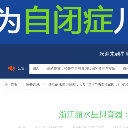
欢迎来到星
公告：
闭症儿童语言潜能的钥匙
爱的奇迹：骏骏在星贝育园找回的笑容与友谊
自闭
首页
>>
家长园地
>>
浙江丽水星贝育园：大龄 “星宝” 的幸福家园，让岁
浙江丽水星贝育园：
来源:
|
作者:
星启帆自闭症
|
发布时间:
2026-05-07
|
138
次浏