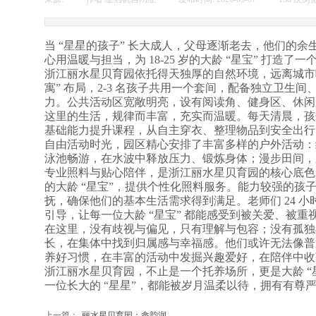
当 “星星的孩子” 长大成人，父母逐渐老去，他们的
心用温暖与担当，为 18-25 岁的大龄 “星宝” 
浙江丽水星贝育园依托得天独厚的自然环境，远离城市喧
寓” 布局，2-3 名孩子共用一个套间，配备独立卫
力。公共活动区宽敞明亮，设有阅读角、健身区、休闲
这里的生活，规律而丰富，充实而温暖。每天清晨，孩
基础能力提升课程，从自主穿衣、整理物品到安全出行
自由活动时光，园区精心安排了丰富多样的户外活动：
泳池畅游，在水波中释放压力、锻炼身体；漫步田间，欣
专业照料与贴心陪伴，是浙江丽水星贝育园的核心底色
的大龄 “星宝”，提供个性化照料服务。能力较强的
抚，确保他们的基本生活需求得到满足。老师们 24
引导，让每一位大龄 “星宝” 都能感受到被关爱、被重
在这里，没有歧视与偏见，只有理解与包容；没有孤独与
长，在集体中找到归属感与幸福感。他们或许无法像普
养好习惯，在丰富的活动中发掘兴趣爱好，在陪伴中收
浙江丽水星贝育园，不止是一个托养场所，更是大龄 “
一位长大的 “星星”，都能被岁月温柔以待，拥有有尊
上一篇：
丽水星贝育园：畲韵润......