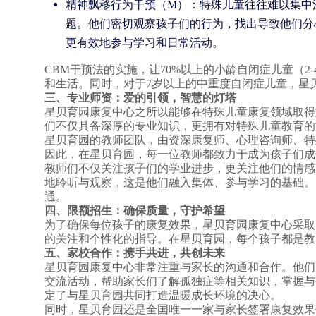
精神飘移行为干预（M）：特殊儿童往往难以集中
题。他们密切观察孩子们的行为，找出导致他们分
更有效地参与学习和日常活动。
CBM干预法的实施，让70%以上的小龄自闭症儿童（
和生活。同时，对于7岁以上的中重度自闭症儿童，星
三、专业师资：爱的引领，智慧的灯塔
星贝育园康复中心之所以能够在特殊儿童康复领域取得
们不仅具备深厚的专业知识，更拥有对特殊儿童教育的
星贝育园的教师团队，由资深康复师、心理咨询师、特
因此，在星贝育园，每一位教师都致力于成为孩子们成
教师们不仅关注孩子们的学业进步，更关注他们的情感
地聆听与观察，这是他们融入集体、参与学习的基础。
通。
四、限额招生：确保质量，守护希望
为了确保每位孩子的康复效果，星贝育园康复中心采取
的关注和个性化的指导。在星贝育园，每个孩子都是教
五、家校合作：携手共进，共创未来
星贝育园康复中心非常注重与家长的沟通和合作。他们
交流活动，帮助家长们了解孤独症等相关知识，掌握与
定了与星贝育园共同打造温暖成长环境的决心。
同时，星贝育园还是全国唯一一家与家长签署康复效果