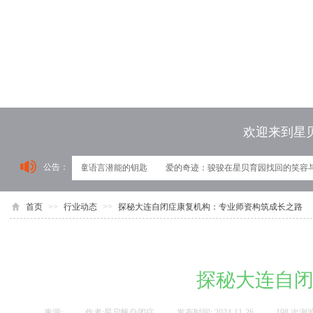
欢迎来到星
公告：
育园：解锁自闭症儿童语言潜能的钥匙
爱的奇迹：骏骏在星贝育园找回的笑容与
首页
>>
行业动态
>>
探秘大连自闭症康复机构：专业师资构筑成长之路
探秘大连自
来源:
|
作者:
星启帆自闭症
|
发布时间:
2024-11-26
|
198
次浏