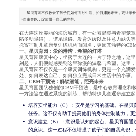
星贝育园不仅教会了孩子们如何面对生活、如何拥抱未来，更让家长
下自由奔跑，绽放属于自己的光芒。
在大连这座美丽的海滨城市，有一处被温暖与希望笼罩
陷多动障碍）、谱系障碍、发育迟缓以及注意力缺失等
托寄宿制儿童康复训练机构而闻名，更因其独特的CB
一、星贝育园：爱的港湾，希望的灯塔
星贝育园康复中心，坐落于大连的一片宁静之地，这里
刻起，人们便能感受到这里弥漫的温馨与希望。这里，
星贝育园不仅仅是一个康复训练机构，更是一个充满爱
处、如何表达自己、如何独立完成日常生活中的小事。
二、CBM干预法：解锁潜能，照亮未来
星贝育园团队独创的CBM干预法，是中心教育理念和
一方法旨在通过系统的训练，帮助特殊儿童逐步建立起
培养安坐能力（C）：安坐是学习的基础。在星贝
任务。这不仅有助于提高他们的身体控制能力，更
意识建立（B）：意识是认知的起点。星贝育园通
的意识。这一过程不仅增强了孩子们的自我意识，