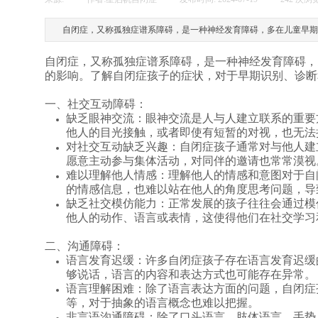
自闭症，又称孤独症谱系障碍，是一种神经发育障碍，多在儿童早期
自闭症
，又称孤独症谱系障碍，是一种神经发育障碍，
的影响。了解自闭症孩子的症状，对于早期识别、诊断
一、社交互动障碍：
缺乏眼神交流：
眼神交流是人与人建立联系的重要
他人的目光接触，或者即使有短暂的对视，也无法
对社交互动缺乏兴趣：
自闭症孩子通常对与他人建
愿意主动参与集体活动，对同伴的邀请也常常漠视
难以理解他人情感：
理解他人的情感和意图对于自
的情感信息，也难以站在他人的角度思考问题，导
缺乏社交模仿能力：
正常发展的孩子往往会通过模
他人的动作、语言或表情，这使得他们在社交学习
二、沟通障碍：
语言发育迟缓：
许多自闭症孩子存在语言发育迟缓
够说话，语言的内容和表达方式也可能存在异常。
语言理解困难：
除了语言表达方面的问题，自闭症
等，对于抽象的语言概念也难以把握。
非言语沟通障碍：
除了口头语言，肢体语言、手势