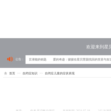
欢迎来到星
公告：
：解锁自闭症儿童语言潜能的钥匙
爱的奇迹：骏骏在星贝育园找回的笑容与友谊
首页
>>
自闭症知识
>>
自闭症儿童的症状表现
来源:
|
作者:
星启帆自闭症
|
发布时间:
2024-07-19
|
242
次浏